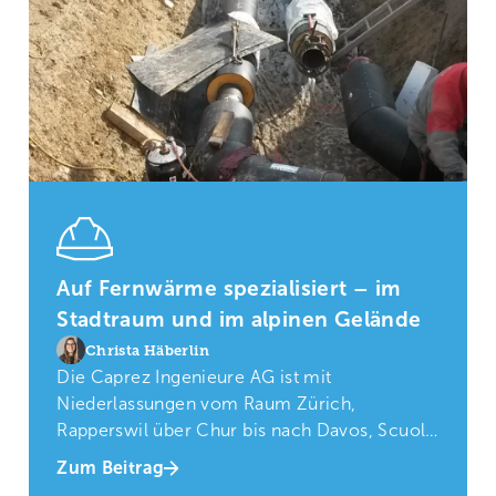
Auf Fernwärme spezialisiert – im
Stadtraum und im alpinen Gelände
Christa Häberlin
Die Caprez Ingenieure AG ist mit
Niederlassungen vom Raum Zürich,
Rapperswil über Chur bis nach Davos, Scuol
und Oberengadin präsent.
Zum Beitrag