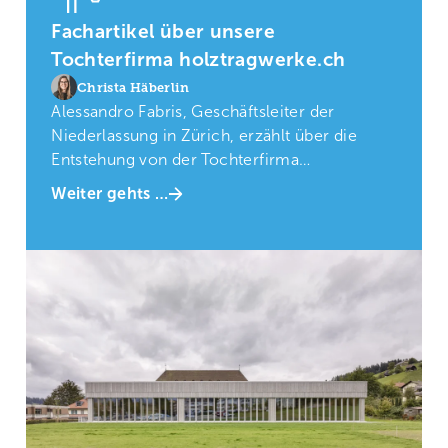
Fachartikel über unsere
Tochterfirma holztragwerke.ch
Christa Häberlin
Alessandro Fabris, Geschäftsleiter der
Niederlassung in Zürich, erzählt über die
Entstehung von der Tochterfirma
holztragwerke.ch
Weiter gehts …