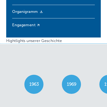
Organigramm
Engagement
Hightlights unserer Geschichte
1963
1969
1