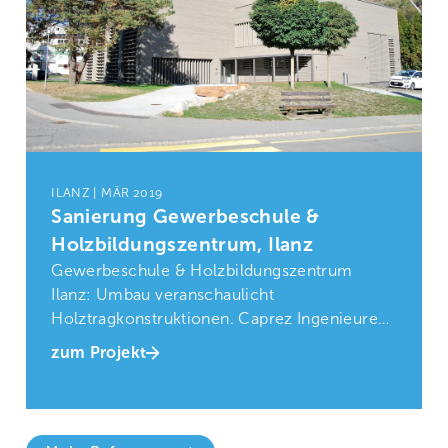
ILANZ | MÄR 2019
Sanierung Gewerbeschule &
Holzbildungszentrum, Ilanz
Gewerbeschule & Holzbildungszentrum
Ilanz: Umbau veranschaulicht
Holztragkonstruktionen. Caprez Ingenieure
AG übernahm statische Berechnungen und
zum Projekt
Bauleitung.