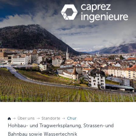
Über uns
Standorte
Chur
Hohbau- und Tragwerksplanung, Strassen-und
Bahnbau sowie Wassertechnik