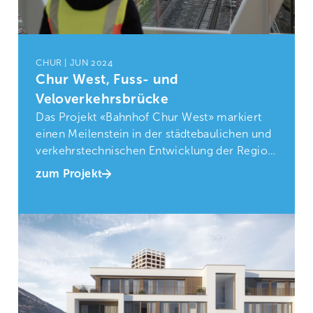
CHUR | JUN 2024
Chur West, Fuss- und
Veloverkehrsbrücke
Das Projekt «Bahnhof Chur West» markiert
einen Meilenstein in der städtebaulichen und
verkehrstechnischen Entwicklung der Region
Chur.
zum Projekt