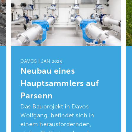
DAVOS | JAN 2025
Neubau eines
Hauptsammlers auf
Parsenn
Das Bauprojekt in Davos
Wolfgang, befindet sich in
einem herausfordernden,