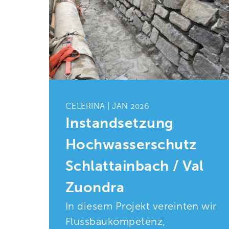
CELERINA | JAN 2026
Instandsetzung
ung
Hochwasserschutz
Schlattainbach / Val
Zuondra
z,
In diesem Projekt vereinten wir
TK-
Flussbaukompetenz,
e