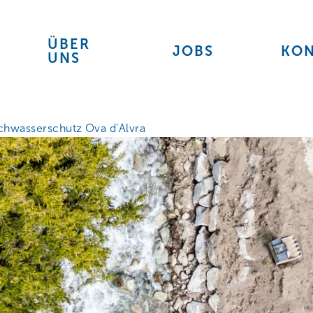
ÜBER
JOBS
KON
UNS
hwasserschutz Ova d’Alvra